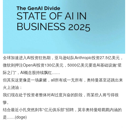
全球加速进入AI投资狂热期，亚马逊站队Anthropic投资27.5亿美元，
微软则押注OpenAI投资130亿美元，5000亿美元要造AI基础设施“星
际之门”，AI概念股持续飘红……
但其实这更像是一场豪赌，all所有或一无所有，奥特曼甚至还跳出来
火上浇油：
我们现在处于投资者整体对AI过度兴奋的阶段，而某些人将亏得很
惨。
结合最近小扎突然刹车“亿元俱乐部”招聘，莫非奥特曼暗戳戳内涵的
是……(doge)